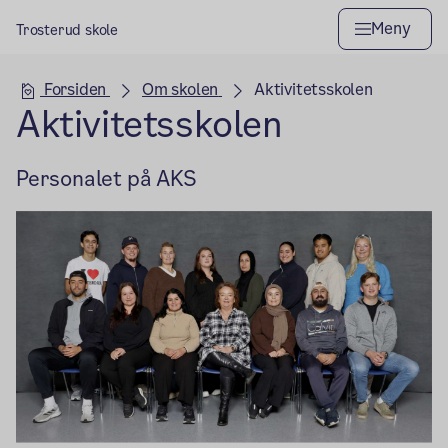
Meny
Trosterud skole
Hovedseksjon
Forsiden
Om skolen
Aktivitetsskolen
Aktivitetsskolen
Personalet på AKS