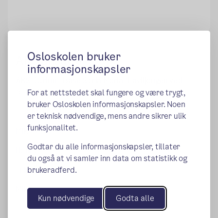
Osloskolen bruker
AKS ansatte
informasjonskapsler
AKS 1.trinn - Base Soria Moria (Paviljongen ved
fotballbanen)
For at nettstedet skal fungere og være trygt,
bruker Osloskolen informasjonskapsler. Noen
Jovana(baseleder)
er teknisk nødvendige, mens andre sikrer ulik
funksjonalitet.
Mikael
Godtar du alle informasjonskapsler, tillater
Hanifa
du også at vi samler inn data om statistikk og
Trine
brukeradferd.
Mikkel
Kun nødvendige
Godta alle