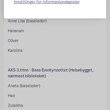
Innstillinger for informasjonskapsler
AKS 2.trinn - Base
Gullslottet (nærmest
skoleporten og klatrestativet i skolegården)
Anne Lise (baseleder)
Hassnain
Oliver
Karolina
AKS 3.trinn -
Base Eventyrslottet
(Helsebygget,
nærmest biblioteket)
Aneta (baseleder)
Hao
Zulaikha