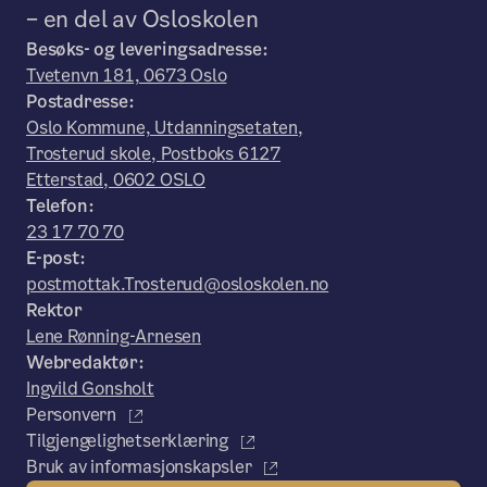
– en del av Osloskolen
Besøks- og leveringsadresse:
Tvetenvn 181, 0673 Oslo
Postadresse:
Oslo Kommune, Utdanningsetaten,
Trosterud skole, Postboks 6127
Etterstad, 0602 OSLO
Telefon:
23 17 70 70
E-post:
postmottak.Trosterud@osloskolen.no
Rektor
Lene Rønning-Arnesen
Webredaktør:
Ingvild Gonsholt
Personvern
Tilgjengelighetserklæring
Bruk av informasjonskapsler