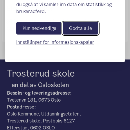
du også at vi samler inn data om statistikk og
Elevrådslenker
brukeradferd.
(ekstern lenke)
10 gode råd om elevrådsarbeid
Kun nødvendige
Godta alle
(ekstern lenke)
Elevorganisasjonen
Innstillinger for informasjonskapsler
Trosterud skole
– en del av Osloskolen
Besøks- og leveringsadresse:
Tvetenvn 181, 0673 Oslo
Postadresse:
Oslo Kommune, Utdanningsetaten,
Trosterud skole, Postboks 6127
Etterstad, 0602 OSLO