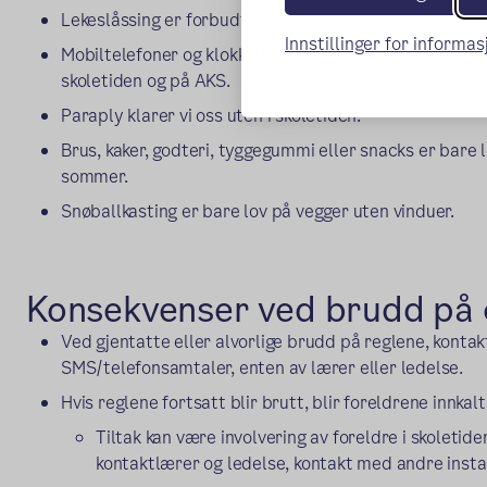
Lekeslåssing er forbudt.
Innstillinger for informa
Mobiltelefoner og klokketelefoner skal være avslått ell
skoletiden og på AKS.
Paraply klarer vi oss uten i skoletiden.
Brus, kaker, godteri, tyggegummi eller snacks er bare l
sommer.
Snøballkasting er bare lov på vegger uten vinduer.
Konsekvenser ved brudd på 
Ved gjentatte eller alvorlige brudd på reglene, kontak
SMS/telefonsamtaler, enten av lærer eller ledelse.
Hvis reglene fortsatt blir brutt, blir foreldrene innkalt 
Tiltak kan være involvering av foreldre i skoletide
kontaktlærer og ledelse, kontakt med andre insta