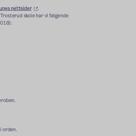
(ekstern lenke)
unes nettsider
.
å Trosterud skole har vi følgende
2018):
eroben.
i orden.