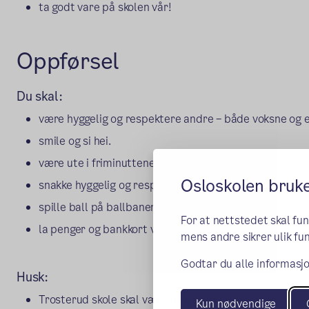
ta godt vare på skolen vår!
Oppførsel
Du skal:
være hyggelig og respektere andre – både voksne og e
smile og si hei.
være ute i friminuttene.
Osloskolen bruk
snakke hyggelig og respektfullt til andre.
spille ball på ballbanene.
For at nettstedet skal fu
la penger og bankkort være hjemme.
mens andre sikrer ulik fun
Godtar du alle informasjo
Husk:
Trosterud skole skal være mobbefri og voldsfri.
Kun nødvendige