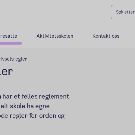
oresatte
Aktivitetsskolen
Kontakt oss
rivselsregler
ler
 har et felles reglement
kelt skole ha egne
gode regler for orden og
.