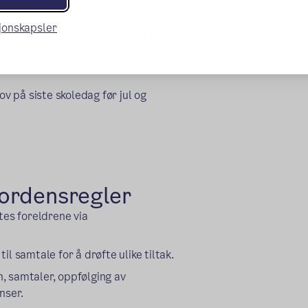
sjonskapsler
er i skolemodus, og ligge i sekken i
ov på siste skoledag før jul og
ordensregler
tes foreldrene via
til samtale for å drøfte ulike tiltak.
n, samtaler, oppfølging av
nser.