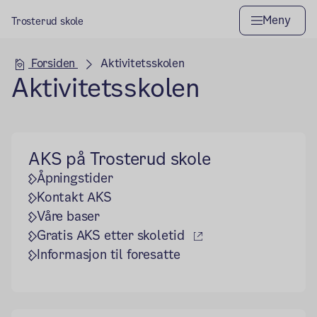
Meny
Trosterud skole
Hovedseksjon
Forsiden
Aktivitetsskolen
Aktivitetsskolen
AKS på Trosterud skole
Åpningstider
Kontakt AKS
Våre baser
(ekstern lenke)
Gratis AKS etter skoletid
Informasjon til foresatte