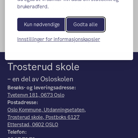
brukeradferd.
(ekstern lenke
Heltidsplass eller deltidsplass
(ekstern lenke)
Oppsigelse av plass
Kun nødvendige
Godta alle
Innstillinger for informasjonskapsler
Trosterud skole
– en del av Osloskolen
Besøks- og leveringsadresse:
Tvetenvn 181, 0673 Oslo
Postadresse:
Oslo Kommune, Utdanningsetaten,
Trosterud skole, Postboks 6127
Etterstad, 0602 OSLO
Telefon: