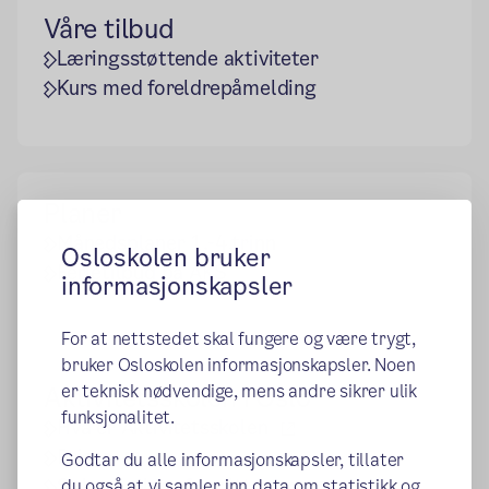
Våre tilbud
Læringsstøttende aktiviteter
Kurs med foreldrepåmelding
Planer
Månedsplaner 1.-4.trinn
Osloskolen bruker
Ferietilbud på AKS
informasjonskapsler
For at nettstedet skal fungere og være trygt,
bruker Osloskolen informasjonskapsler. Noen
er teknisk nødvendige, mens andre sikrer ulik
Aktivitetsskolen i Oslo
funksjonalitet.
(ekstern lenke)
Hva er Aktivitetsskolen
(ekstern lenke)
Priser
Godtar du alle informasjonskapsler, tillater
(ekstern lenke)
Søk om plass for ditt barn
du også at vi samler inn data om statistikk og