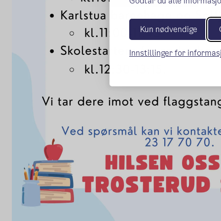
Godtar du alle informasjo
Kun nødvendige
Innstillinger for informa