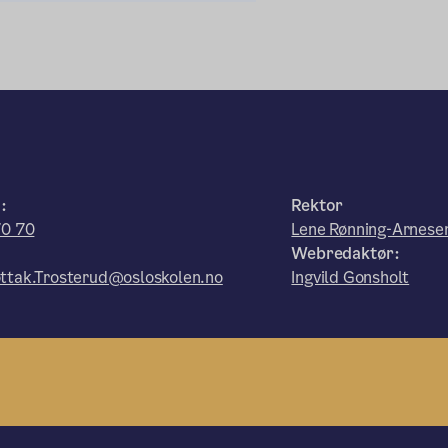
:
Rektor
70 70
Lene Rønning-Arnese
Webredaktør:
ttak.Trosterud@osloskolen.no
Ingvild Gonsholt