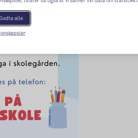
nskapsler, tillater du også at vi samler inn data om statistikk
Godta alle
sjonskapsler